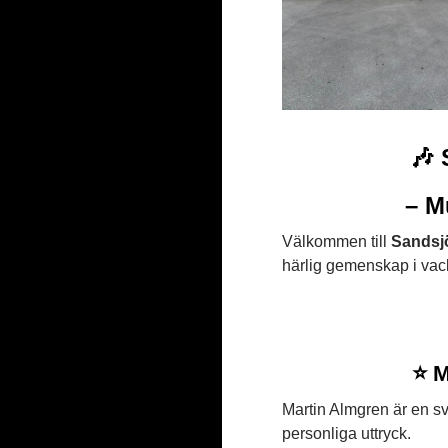
🎶
– M
Välkommen till
Sandsj
härlig gemenskap i vac
⭐ M
Martin Almgren är en sve
personliga uttryck.