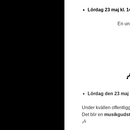
Lördag 23 maj kl. 1
En uni

Lördag den 23 maj 
Under kvällen offentlig
Det blir en
musikgudst
🎶