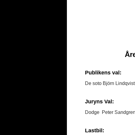
År
Publikens val:
De soto Björn Lindqvist
Juryns Val:
Dodge Peter Sandgre
Lastbil: