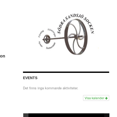
don
EVENTS
Det finns inga kommande aktiviteter.
Visa kalender