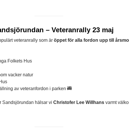
andsjörundan – Veteranrally 23 maj
pulärt veteranrally som är
öppet för alla fordon upp till årsmo
nga Folkets Hus
om vacker natur
 Hus
ällning av veteranfordon i parken 🚎
r Sandsjörundan hälsar vi
Christofer Lee Willhans
varmt välk