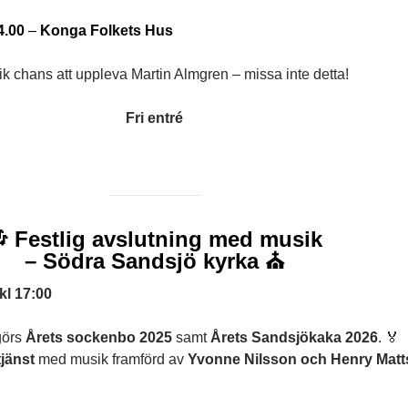
4.00
–
Konga Folkets Hus
k chans att uppleva Martin Almgren – missa inte detta!
Fri entré
 Festlig avslutning med musik
– Södra Sandsjö kyrka ⛪
kl 17:00
görs
Årets sockenbo 2025
samt
Årets Sandsjökaka 2026
. 🏅
jänst
med musik framförd av
Yvonne Nilsson och Henry Mat