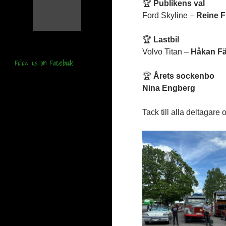
🏆
Publikens val
Ford Skyline –
Reine F
🏆
Lastbil
Volvo Titan –
Håkan Fä
Follow us on Facebook
🏆
Årets sockenbo
Nina Engberg
Tack till alla deltagare