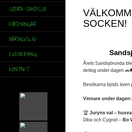
SÖDRA SANDSJÖ
VÄLKOMME
SOCKEN!
FÖRENINGAR
NÄRINGSLIV
Sandsj
EVENEMANG
Årets Sandsjörunda blev
KONTAKT
deltog under dagen 🚗
Besökarna bjöds även p
Vinnare under dagen:
🏆
Juryns val – husv
Dkw och Cygnet –
Bo 