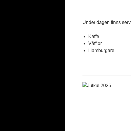
Under dagen finns serv
Kaffe
Våfflor
Hamburgare