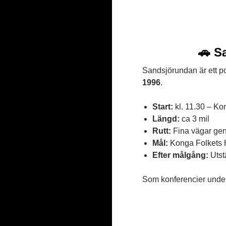
🚗 S
Sandsjörundan är ett po
1996
.
Start:
kl. 11.30 – Ko
Längd:
ca 3 mil
Rutt:
Fina vägar gen
Mål:
Konga Folkets
Efter målgång:
Utst
Som konferencier unde