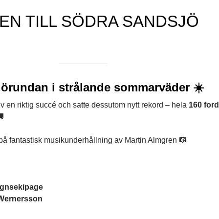
N TILL SÖDRA SANDSJÖ
örundan i strålande sommarväder ☀️
 en riktig succé och satte dessutom nytt rekord – hela
160 for
🚚
å fantastisk musikunderhållning av Martin Almgren 🎼
agnsekipage
Wernersson