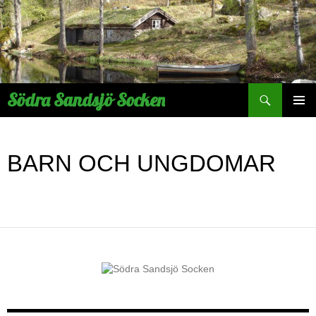
Hoppa
till
innehåll
Sök
Södra Sandsjö Socken
PRIMÄR
MENY
BARN OCH UNGDOMAR