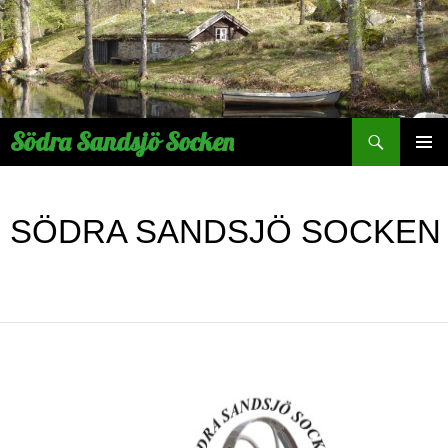
Hoppa
till
innehåll
Sök
Södra Sandsjö Socken
PRIMÄR
MENY
SÖDRA SANDSJÖ SOCKEN